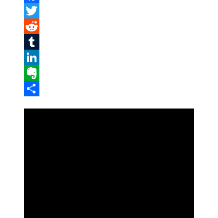
Facebook
Twitter
Reddit
Tumblr
LinkedIn
Evernote
Share