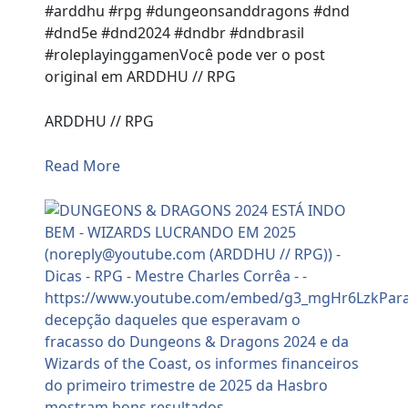
#arddhu #rpg #dungeonsanddragons #dnd
#dnd5e #dnd2024 #dndbr #dndbrasil
#roleplayinggamenVocê pode ver o post
original em ARDDHU // RPG
ARDDHU // RPG
Read More