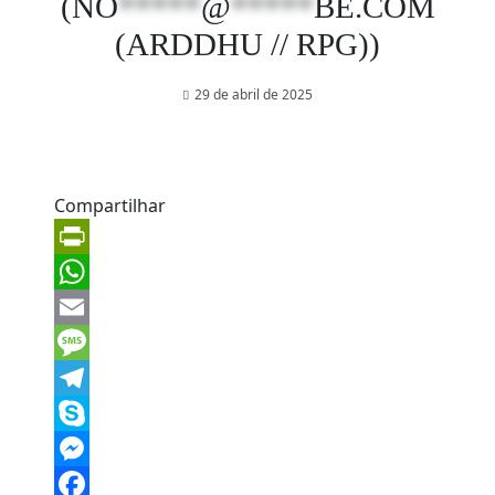
(
NO
*****
@
*****
BE.COM
(ARDDHU // RPG))
29 de abril de 2025
Compartilhar
PrintFriendly
WhatsApp
Email
Message
Telegram
Skype
Messenger