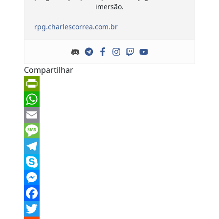
imersão.
rpg.charlescorrea.com.br
Compartilhar
PrintFriendly
WhatsApp
Email
Message
Telegram
Skype
Messenger
Facebook