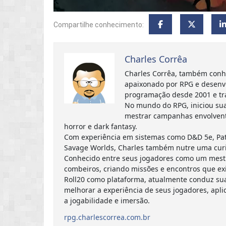
Compartilhe conhecimento:
Charles Corrêa
Charles Corrêa, também conh
apaixonado por RPG e desenv
programação desde 2001 e tr
No mundo do RPG, iniciou sua
mestrar campanhas envolvent
horror e dark fantasy.
Com experiência em sistemas como D&D 5e, Path
Savage Worlds, Charles também nutre uma curi
Conhecido entre seus jogadores como um mestre
combeiros, criando missões e encontros que exig
Roll20 como plataforma, atualmente conduz s
melhorar a experiência de seus jogadores, ap
a jogabilidade e imersão.
rpg.charlescorrea.com.br