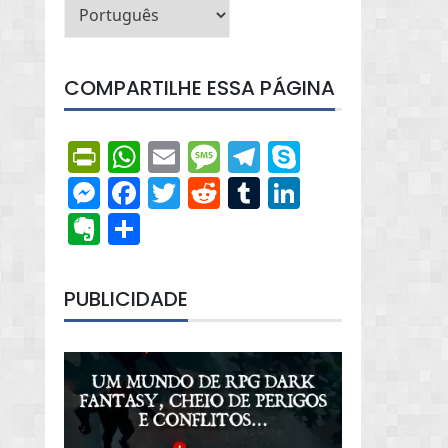
COMPARTILHE ESSA PÁGINA
PrintFriendly
WhatsApp
Email
Message
Telegram
Skype
Messenger
Facebook
Twitter
Reddit
Tumblr
LinkedIn
Evernote
Share
PUBLICIDADE