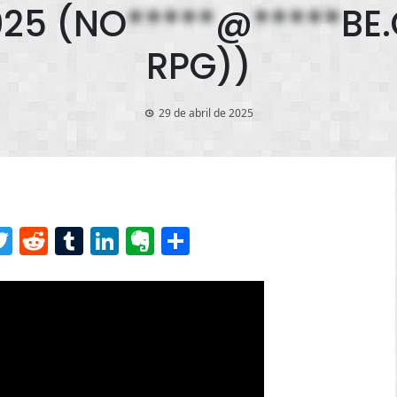
25 (
NO
*****
@
*****
BE
RPG))
29 de abril de 2025
senger
acebook
Twitter
Reddit
Tumblr
LinkedIn
Evernote
Share