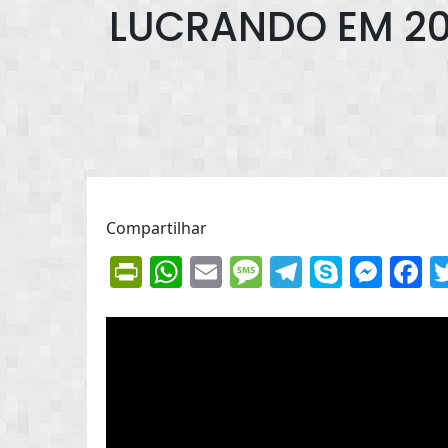
LUCRANDO EM 20
Compartilhar
PrintFriendly
WhatsApp
Email
Message
Telegram
Skype
Mes
F