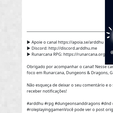
________________________________________________
► Apoie o canal https://apoia.se/arddhu
► Discord: http://discord.arddhu.me
► Runarcana RPG: https://runarcana.org
Obrigado por acompanhar o canal! Nesse can
foco em Runarcana, Dungeons & Dragons, GUR
Não esqueça de deixar o seu comentário e o se
receber notificações!
#arddhu #rpg #dungeonsanddragons #dnd 
#roleplayinggamenVocê pode ver o post or