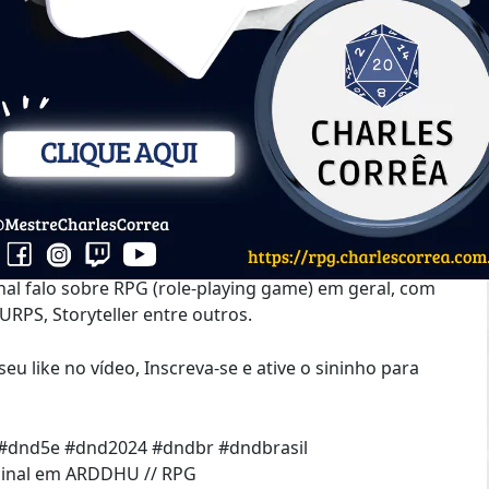
______________________
al falo sobre RPG (role-playing game) em geral, com
PS, Storyteller entre outros.
u like no vídeo, Inscreva-se e ative o sininho para
#dnd5e #dnd2024 #dndbr #dndbrasil
iginal em ARDDHU // RPG