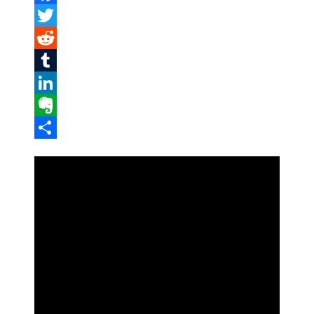
Facebook
Twitter
Reddit
Tumblr
LinkedIn
Evernote
Share