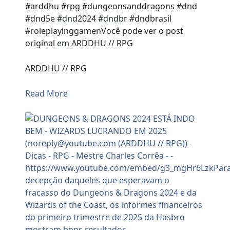
#arddhu #rpg #dungeonsanddragons #dnd
#dnd5e #dnd2024 #dndbr #dndbrasil
#roleplayinggamenVocê pode ver o post
original em ARDDHU // RPG
ARDDHU // RPG
Read More