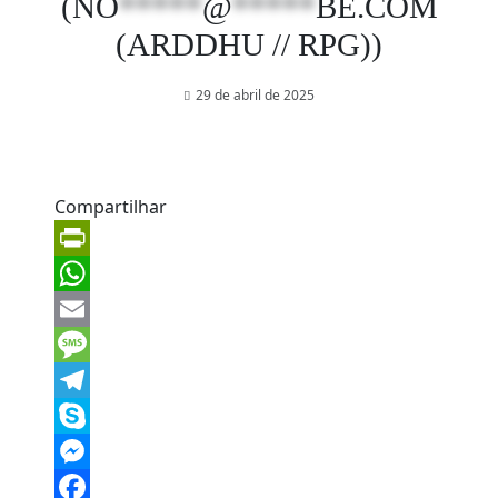
(
NO
*****
@
*****
BE.COM
(ARDDHU // RPG))
29 de abril de 2025
Compartilhar
PrintFriendly
WhatsApp
Email
Message
Telegram
Skype
Messenger