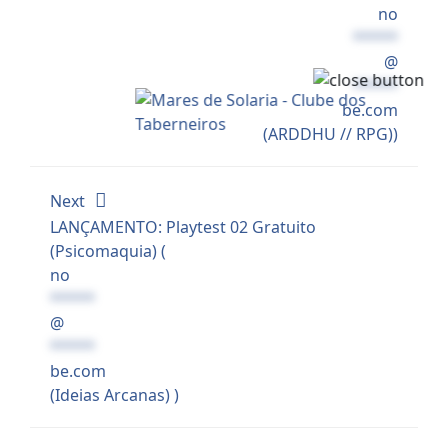
no
*****
@
*****
be.com
(ARDDHU // RPG))
Next
LANÇAMENTO: Playtest 02 Gratuito
(Psicomaquia) (
no
*****
@
*****
be.com
(Ideias Arcanas) )