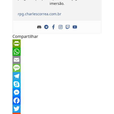
imersão.
rpg.charlescorrea.com.br
Compartilhar
PrintFriendly
WhatsApp
Email
Message
Telegram
Skype
Messenger
Facebook