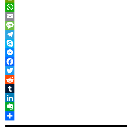
PrintFriendly
WhatsApp
Email
Message
Telegram
Skype
Messenger
Facebook
Twitter
Reddit
Tumblr
LinkedIn
Evernote
Share