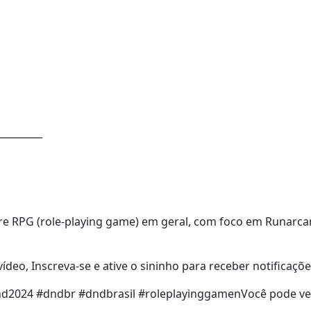
_________
re RPG (role-playing game) em geral, com foco em Runarca
ídeo, Inscreva-se e ative o sininho para receber notificaçõe
024 #dndbr #dndbrasil #roleplayinggamenVocê pode ver