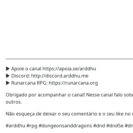
_____________________________________________________________
► Apoie o canal https://apoia.se/arddhu
► Discord: http://discord.arddhu.me
► Runarcana RPG: https://runarcana.org
Obrigado por acompanhar o canal! Nesse canal falo sob
outros.
Não esqueça de deixar o seu comentário e o seu like no v
#arddhu #rpg #dungeonsanddragons #dnd #dnd5e #dnd2