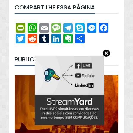
COMPARTILHE ESSA PÁGINA
PrintFriendly
WhatsApp
Email
Message
Telegram
Skype
Messen
Face
Twitter
Reddit
Tumblr
LinkedIn
Evernote
Share
PUBLICIDADE