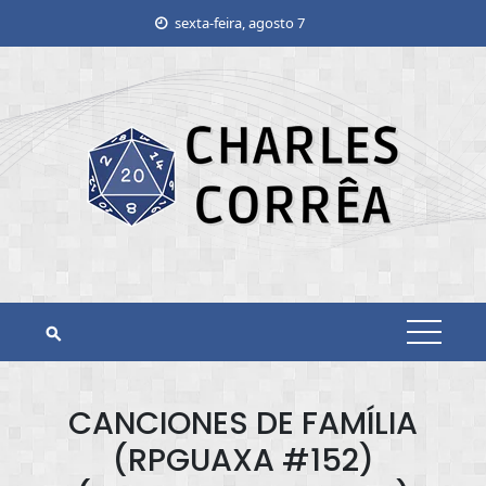
Skip
sexta-feira, agosto 7
to
content
CANCIONES DE FAMÍLIA
(RPGUAXA #152)