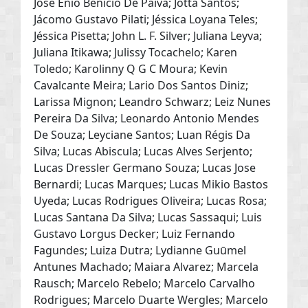
José Enio Benicio De Paiva; Jotta Santos;
Jácomo Gustavo Pilati; Jéssica Loyana Teles;
Jéssica Pisetta; John L. F. Silver; Juliana Leyva;
Juliana Itikawa; Julissy Tocachelo; Karen
Toledo; Karolinny Q G C Moura; Kevin
Cavalcante Meira; Lario Dos Santos Diniz;
Larissa Mignon; Leandro Schwarz; Leiz Nunes
Pereira Da Silva; Leonardo Antonio Mendes
De Souza; Leyciane Santos; Luan Régis Da
Silva; Lucas Abiscula; Lucas Alves Serjento;
Lucas Dressler Germano Souza; Lucas Jose
Bernardi; Lucas Marques; Lucas Mikio Bastos
Uyeda; Lucas Rodrigues Oliveira; Lucas Rosa;
Lucas Santana Da Silva; Lucas Sassaqui; Luis
Gustavo Lorgus Decker; Luiz Fernando
Fagundes; Luiza Dutra; Lydianne Guūmel
Antunes Machado; Maiara Alvarez; Marcela
Rausch; Marcelo Rebelo; Marcelo Carvalho
Rodrigues; Marcelo Duarte Wergles; Marcelo