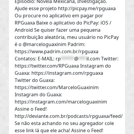
Episódio: Novela Mexicana, Investigação.
Ajude esse projeto http://picpay.me/rpguaxa
Ou procure no aplicativo em pagar por
RPGuaxa Baixe o aplicativo do PicPay: iOS /
Android Se quiser fazer uma pequena
contribuição aleatória, meu usuário no PicPay
é o @marceloguaxinim Padrim:
https://www.padrim.com.br/rpguaxa
Contatos: E-MAIL:
rp
*****
@
***
il.com
Twitter:
https://twitter.com/RPGuaxa Instagram do
Guaxa: https://instagram.com/rpguaxa
Twitter do Guaxa:
https://twitter.com/MarceloGuaxinim
Instagram do Guaxa:
https://instagram.com/marceloguaxinim
Assine o Feed!
http://deviante.com.br/podcasts/rpguaxa/feed/
Se não esta achando no seu agregador cole
esse link lá que ele acha! Assine o Feed!