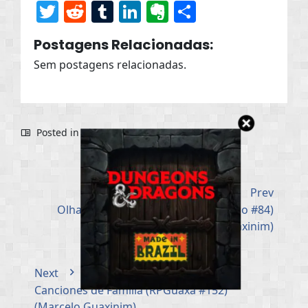
Twitter
Reddit
Tumblr
LinkedIn
Evernote
Share
Postagens Relacionadas:
Sem postagens relacionadas.
Posted in
Dicas
Prev
Olha a Água! É Mentira! (GuaxaVerso #84)
(Marcelo Guaxinim)
Next
Canciones de Família (RPGuaxa #152)
(Marcelo Guaxinim)