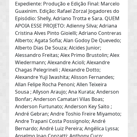
Expediente: Produção e Edição Final: Marcelo
Guaxinim. Edição: Rafael Zorzal Jogadores do
Episódio: Shelly, Adriano Trotta e Sara. QUEM
APOIA ESSE PROJETO: Adienny Silva; Adriana
Cristina Alves Pinto Gioielli; Adriano Contreras
Alberto; Agata Sofia; Alan Godoy De Quevedo;
Alberto Dias De Souza; Alcides Junior;
Alessandro Freitas; Alex Primo Brustolin; Alex
Wiedermann; Alexandre Acioli; Alexandre
Chagas Pelegrineli ; Alexandre Dotto;
Alexandre Yuji Iwashita; Alisson Fernandes;
Allan Felipe Rocha Penoni; Allen Teixeira
Sousa ; Allyson Araujo; Ana Kurata; Anderson
Bonfar; Anderson Camatari Vilas Boas;
Anderson Furtunato; Anderson Key Saito ;
André Gebran; Andre Toshio Freire Miyamoto;
Andre Trapani Costa Possignolo; André
Bernardo; André Luiz Pereira; Angélica Lyssa;
Anselmo Joao Conzatti; Anthony Cuco;