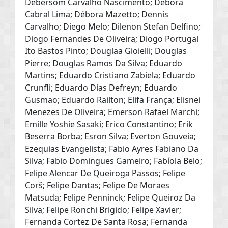
Debersom Carvalho Nascimento; Debora
Cabral Lima; Débora Mazetto; Dennis
Carvalho; Diego Melo; Dilenon Stefan Delfino;
Diogo Fernandes De Oliveira; Diogo Portugal
Ito Bastos Pinto; Douglaa Gioielli; Douglas
Pierre; Douglas Ramos Da Silva; Eduardo
Martins; Eduardo Cristiano Zabiela; Eduardo
Crunfli; Eduardo Dias Defreyn; Eduardo
Gusmao; Eduardo Railton; Elifa França; Elisnei
Menezes De Oliveira; Emerson Rafael Marchi;
Emille Yoshie Sasaki; Erico Constantino; Erik
Beserra Borba; Esron Silva; Everton Gouveia;
Ezequias Evangelista; Fabio Ayres Fabiano Da
Silva; Fabio Domingues Gameiro; Fabíola Belo;
Felipe Alencar De Queiroga Passos; Felipe
Corš; Felipe Dantas; Felipe De Moraes
Matsuda; Felipe Penninck; Felipe Queiroz Da
Silva; Felipe Ronchi Brigido; Felipe Xavier;
Fernanda Cortez De Santa Rosa; Fernanda