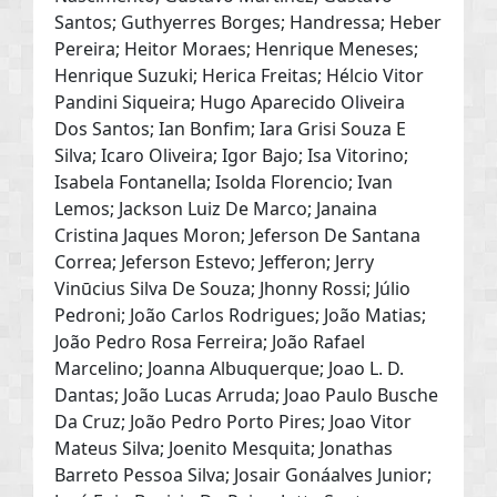
Santos; Guthyerres Borges; Handressa; Heber
Pereira; Heitor Moraes; Henrique Meneses;
Henrique Suzuki; Herica Freitas; Hélcio Vitor
Pandini Siqueira; Hugo Aparecido Oliveira
Dos Santos; Ian Bonfim; Iara Grisi Souza E
Silva; Icaro Oliveira; Igor Bajo; Isa Vitorino;
Isabela Fontanella; Isolda Florencio; Ivan
Lemos; Jackson Luiz De Marco; Janaina
Cristina Jaques Moron; Jeferson De Santana
Correa; Jeferson Estevo; Jefferon; Jerry
Vinūcius Silva De Souza; Jhonny Rossi; Júlio
Pedroni; João Carlos Rodrigues; João Matias;
João Pedro Rosa Ferreira; João Rafael
Marcelino; Joanna Albuquerque; Joao L. D.
Dantas; João Lucas Arruda; Joao Paulo Busche
Da Cruz; João Pedro Porto Pires; Joao Vitor
Mateus Silva; Joenito Mesquita; Jonathas
Barreto Pessoa Silva; Josair Gonáalves Junior;