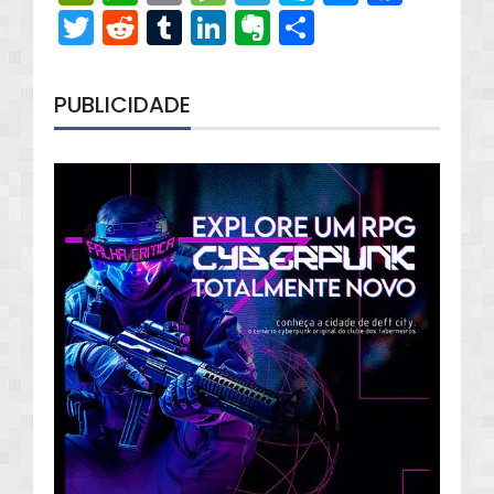
Twitter
Reddit
Tumblr
LinkedIn
Evernote
Share
PUBLICIDADE