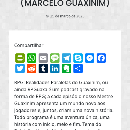
(MARCELO GUAXINIM)
25 de março de 2025
Compartilhar
PrintFriendly
WhatsApp
Email
Message
Telegram
Skype
Messen
Face
Twitter
Reddit
Tumblr
LinkedIn
Evernote
Share
RPG: Realidades Paralelas do Guaxinim, ou
ainda RPGuaxa é um podcast gravado na
forma de RPG; a cada episódio nosso Mestre
Guaxinim apresenta um mundo novo aos
jogadores e, juntos, criam uma nova história.
Todo programa é uma aventura única, uma
história com inicio, meio e fim. Tema do