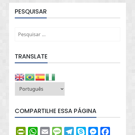
PESQUISAR
Pesquisar
por:
TRANSLATE
COMPARTILHE ESSA PÁGINA
PrintFriendly
WhatsApp
Email
Message
Telegram
Skype
Messen
Face