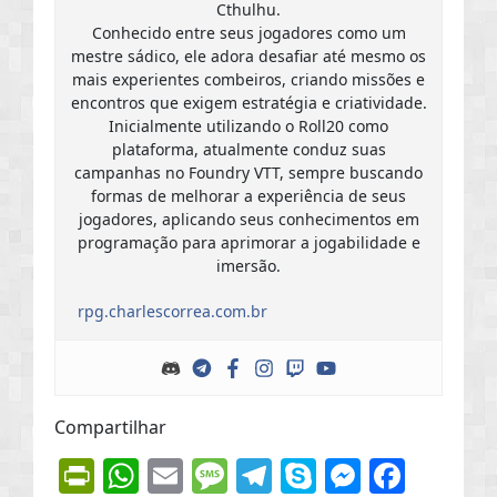
Cthulhu.
Conhecido entre seus jogadores como um
mestre sádico, ele adora desafiar até mesmo os
mais experientes combeiros, criando missões e
encontros que exigem estratégia e criatividade.
Inicialmente utilizando o Roll20 como
plataforma, atualmente conduz suas
campanhas no Foundry VTT, sempre buscando
formas de melhorar a experiência de seus
jogadores, aplicando seus conhecimentos em
programação para aprimorar a jogabilidade e
imersão.
rpg.charlescorrea.com.br
Compartilhar
PrintFriendly
WhatsApp
Email
Message
Telegram
Skype
Messen
Face