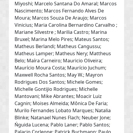
Miyoshi; Marcelo Santana Do Amaral; Marcos
Nascimento; Marcos Fernando Alves De
Moura; Marcos Souza De Araujo; Marcos
Vinicius; Maria Carolina Bernardino Carvalho ;
Mariane Silvestre ; Marilia Castro; Marina
Bruxel; Marina Melo Pires; Mateus Santos;
Matheus Berlandi; Matheus Cangussu;
Matheus Lamper; Matheus Nery; Mattheus
Belo; Maíra Carneiro; Mauricio Oliveira;
Maurício Moura Costa; Maurício Juchum;
Maxwell Rocha Santos; May W.; Mayron
Rodrigues Dos Santos; Michele Gomes;
Michelle Gontijio Rodrigues; Michelle
Mantovani; Mike Abrantes; Moacir Luiz
Cagnin; Moises Almeida; Mônica De Faria;
Murilo Fernandes Lobato Marques; Natalia
Blinke; Natanael Nunes Flach; Neuber Jone;
Ńguida Lucena; Pablo Laner; Pablo Santos;
Palacio Corleone; Patrick Buchmann; Paulo