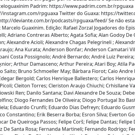
rceloguaxinim Padrim: https://www.padrim.com.br/rpguaxa 
://instagram.com/rpguaxa Twitter do Guaxa: https://twitt
ttp://deviante.com.br/podcasts/rpguaxa/feed/ Se não esta 
l: Marcelo Guaxinim. Edição: Rafael Zorzal Jogadores do Epi
elli; Adriano Contreras Alberto; Agata Sofia; Alan Godoy De
n; Alexandre Acioli; Alexandre Chagas Pelegrineli ; Alexandr
n Araujo; Ana Kurata; Anderson Bonfar; Anderson Camatari V
ani Costa Possignolo; André Bernardo; André Luiz Pereira;
Jķnior; Arthur Damasceno; Arthur Pereira; Atari Boy; Atila 
o Saito; Bruno Schmoeller May; Bárbara Fiorot; Caio Andre 
degar Bergold; Carlos Henrique Ballestero; Carlos Henrique 
Picoli; Cleiton Torres; Cleriston Araujo Chiuchi; Crhisllane 
olebiowski Ren; Danilo Santana; Davi Alexandre De Souza; D
fino; Diogo Fernandes De Oliveira; Diogo Portugal Ito Bast
ela; Eduardo Crunfli; Eduardo Dias Defreyn; Eduardo Gusma
rico Constantino; Erik Beserra Borba; Esron Silva; Everton G
ncar De Queiroga Passos; Felipe Corš; Felipe Dantas; Felip
rtez De Santa Rosa; Fernanda Martineli; Fernando Rodrigo; Fe