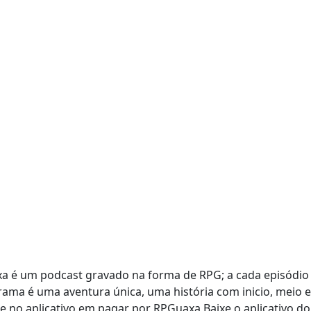
axa é um podcast gravado na forma de RPG; a cada episód
rama é uma aventura única, uma história com inicio, meio 
 no aplicativo em pagar por RPGuaxa Baixe o aplicativo do