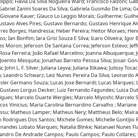
 Filippo; Flavia Da Silva Nogueira Ward; Francisco Falzoni; 
; Gabriel Zanini Soares Da Silva; Gabriela Gusmão De Lima
; Giovane Kauer; Glauco Lo Leggio Morais; Guilherme; Guil
 Gustavo Alves Pires; Gustavo Bernardo; Gustavo Henrique 
es Borges; Handressa; Heber Pereira; Heitor Moraes; Henri
 Ian Bonfim; Iara Grisi Souza E Silva; Icaro Oliveira; Igor Ba
s Moron; Jeferson De Santana Correa; Jeferson Estevo; Jeffer
Rosa Ferreira; João Rafael Marcelino; Joanna Albuquerque; J
Joenito Mesquita; Jonathas Barreto Pessoa Silva; Josair Goná
a; John L. F. Silver; Juliana Leyva; Juliana Itikawa; Julissy T
on; Leandro Schwarz; Leiz Nunes Pereira Da Silva; Leonardo
ressler Germano Souza; Lucas Jose Bernardi; Lucas Marques; 
is Gustavo Lorgus Decker; Luiz Fernando Fagundes; Luiza D
rigues; Marcelo Duarte Wergles; Marcelo Miyoshi; Marcelo
 Vinicius; Maria Carolina Bernardino Carvalho ; Mariane Si
ssu; Matheus Lamper; Matheus Nery; Mattheus Belo; Maíra C
 Rodrigues Dos Santos; Michele Gomes; Michelle Gontijio R
rnandes Lobato Marques; Natalia Blinke; Natanael Nunes Fl
exsandro De Andrade Campos; Paulo Campos; Paulo Collare