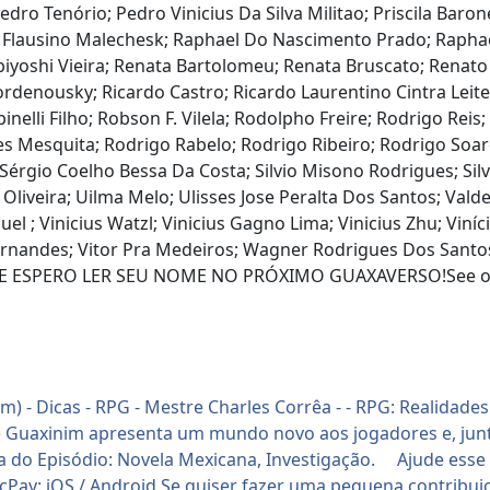
o Tenório; Pedro Vinicius Da Silva Militao; Priscila Barone
la Flausino Malechesk; Raphael Do Nascimento Prado; Rapha
abiyoshi Vieira; Renata Bartolomeu; Renata Bruscato; Rena
 Bordenousky; Ricardo Castro; Ricardo Laurentino Cintra Lei
nelli Filho; Robson F. Vilela; Rodolpho Freire; Rodrigo Rei
s Mesquita; Rodrigo Rabelo; Rodrigo Ribeiro; Rodrigo Soa
 Sérgio Coelho Bessa Da Costa; Silvio Misono Rodrigues; Silv
 Oliveira; Uilma Melo; Ulisses Jose Peralta Dos Santos; Valde
l ; Vinicius Watzl; Vinicius Gagno Lima; Vinicius Zhu; Viníciu
 Fernandes; Vitor Pra Medeiros; Wagner Rodrigues Dos Santo
E ESPERO LER SEU NOME NO PRÓXIMO GUAXAVERSO!See omny