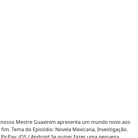
io nosso Mestre Guaxinim apresenta um mundo novo aos
e fim. Tema do Episódio: Novela Mexicana, Investigação.
 PicPay: iOS / Android Se quiser fazer uma pequena