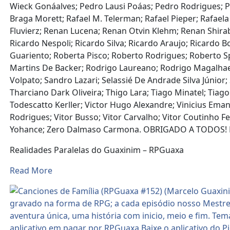
Wieck Gonáalves; Pedro Lausi Poáas; Pedro Rodrigues; Pedr
Braga Morett; Rafael M. Telerman; Rafael Pieper; Rafae
Fluvierz; Renan Lucena; Renan Otvin Klehm; Renan Shir
Ricardo Nespoli; Ricardo Silva; Ricardo Araujo; Ricardo
Guariento; Roberta Pisco; Roberto Rodrigues; Roberto Spi
Martins De Backer; Rodrigo Laureano; Rodrigo Magalhae
Volpato; Sandro Lazari; Selassié De Andrade Silva Júnior;
Tharciano Dark Oliveira; Thigo Lara; Tiago Minatel; Tiago
Todescatto Kerller; Victor Hugo Alexandre; Vinicius Emanue
Rodrigues; Vitor Busso; Vitor Carvalho; Vitor Coutinho
Yohance; Zero Dalmaso Carmona. OBRIGADO A TODOS! 
Realidades Paralelas do Guaxinim – RPGuaxa
Read More