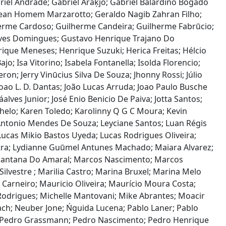
Gabriel Andrade; Gabriel Araķjo; Gabriel Balardino Bogado
; Gean Homem Marzarotto; Geraldo Nagib Zahran Filho;
herme Cardoso; Guilherme Candeira; Guilherme Fabrūcio;
Alves Domingues; Gustavo Henrique Trajano Do
que Meneses; Henrique Suzuki; Herica Freitas; Hélcio
jo; Isa Vitorino; Isabela Fontanella; Isolda Florencio;
on; Jerry Vinūcius Silva De Souza; Jhonny Rossi; Júlio
oao L. D. Dantas; João Lucas Arruda; Joao Paulo Busche
alves Junior; José Enio Benicio De Paiva; Jotta Santos;
ocachelo; Karen Toledo; Karolinny Q G C Moura; Kevin
 Antonio Mendes De Souza; Leyciane Santos; Luan Régis
Lucas Mikio Bastos Uyeda; Lucas Rodrigues Oliveira;
utra; Lydianne Guūmel Antunes Machado; Maiara Alvarez;
 Santana Do Amaral; Marcos Nascimento; Marcos
lvestre ; Marilia Castro; Marina Bruxel; Marina Melo
arneiro; Mauricio Oliveira; Maurício Moura Costa;
odrigues; Michelle Mantovani; Mike Abrantes; Moacir
ach; Neuber Jone; Ńguida Lucena; Pablo Laner; Pablo
s; Pedro Grassmann; Pedro Nascimento; Pedro Henrique