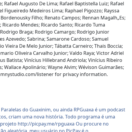
; Rafael Augusto De Lima; Rafael Baptistella Luiz; Rafael
el Figueiredo Medeiros Lima; Raphael Pigozzo; Rayssa
to Bordenousky Filho; Renato Campos; Rennan Magalh„Es;
te; Ricardo Mendes; Ricardo Santo; Ricardo Tuma
s; Rodrigo Braga; Rodrigo Camargo; Rodrigo Junior
res Azevedo; Sabrina; Samarone Cardoso; Samuel
io Vieira De Melo Junior; Tábatta Carneiro; Thais Boccia;
mario Oliveira Carvalho Junior; Valdo Raya; Victor Adriel
s Batista; Vinícius Hillebrand Andriola; Vinícius Ribeiro
s; Wallace Apolinário; Wayne Alvim; Wévison Guimarães;
studio.com/listener for privacy information.