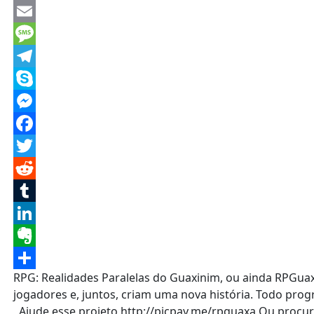
WhatsApp
Email
Message
Telegram
Skype
Messenger
Facebook
Twitter
Reddit
Tumblr
LinkedIn
Evernote
RPG: Realidades Paralelas do Guaxinim, ou ainda RPGu
Share
jogadores e, juntos, criam uma nova história. Todo prog
Ajude esse projeto http://picpay.me/rpguaxa Ou procure