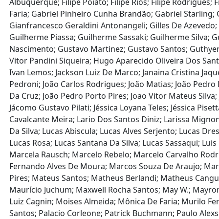
Albuquerque; Filipe Poiato; Filipe Rios; Filipe Rodrigues;
Faria; Gabriel Pinheiro Cunha Brandão; Gabriel Starling
Gianfrancesco Geraldini Antonangeli; Gilles De Azevedo
Guilherme Piassa; Guilherme Sassaki; Guilherme Silva;
Nascimento; Gustavo Martinez; Gustavo Santos; Guthyerr
Vitor Pandini Siqueira; Hugo Aparecido Oliveira Dos Santos;
Ivan Lemos; Jackson Luiz De Marco; Janaina Cristina Jaque
Pedroni; João Carlos Rodrigues; João Matias; João Pedro 
Da Cruz; João Pedro Porto Pires; Joao Vitor Mateus Silva; 
Jácomo Gustavo Pilati; Jéssica Loyana Teles; Jéssica Pisett
Cavalcante Meira; Lario Dos Santos Diniz; Larissa Mign
Da Silva; Lucas Abiscula; Lucas Alves Serjento; Lucas D
Lucas Rosa; Lucas Santana Da Silva; Lucas Sassaqui; Lu
Marcela Rausch; Marcelo Rebelo; Marcelo Carvalho Rod
Fernando Alves De Moura; Marcos Souza De Araujo; Marcos
Pires; Mateus Santos; Matheus Berlandi; Matheus Cangu
Maurício Juchum; Maxwell Rocha Santos; May W.; Mayron
Luiz Cagnin; Moises Almeida; Mônica De Faria; Murilo Fe
Santos; Palacio Corleone; Patrick Buchmann; Paulo Al