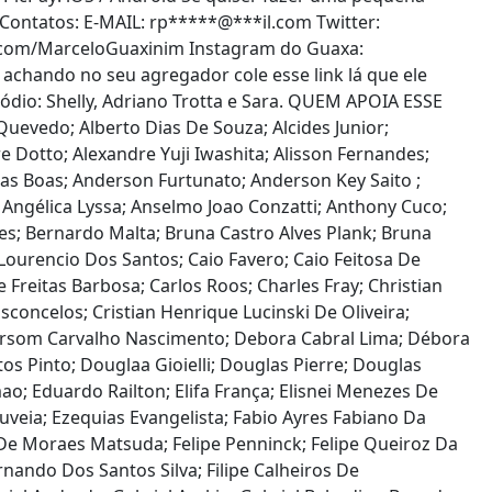
Contatos: E-MAIL:
rp
*****
@
***
il.com
Twitter:
er.com/MarceloGuaxinim Instagram do Guaxa:
achando no seu agregador cole esse link lá que ele
sódio: Shelly, Adriano Trotta e Sara. QUEM APOIA ESSE
 Quevedo; Alberto Dias De Souza; Alcides Junior;
e Dotto; Alexandre Yuji Iwashita; Alisson Fernandes;
ilas Boas; Anderson Furtunato; Anderson Key Saito ;
 Angélica Lyssa; Anselmo Joao Conzatti; Anthony Cuco;
Paes; Bernardo Malta; Bruna Castro Alves Plank; Bruna
Lourencio Dos Santos; Caio Favero; Caio Feitosa De
Freitas Barbosa; Carlos Roos; Charles Fray; Christian
Vasconcelos; Cristian Henrique Lucinski De Oliveira;
ebersom Carvalho Nascimento; Debora Cabral Lima; Débora
os Pinto; Douglaa Gioielli; Douglas Pierre; Douglas
o; Eduardo Railton; Elifa França; Elisnei Menezes De
ouveia; Ezequias Evangelista; Fabio Ayres Fabiano Da
e De Moraes Matsuda; Felipe Penninck; Felipe Queiroz Da
rnando Dos Santos Silva; Filipe Calheiros De