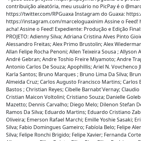
contribuição aleatória, meu usuário no PicPay é o @ma
https://twitter.com/RPGuaxa Instagram do Guaxa: https
https://instagram.com/marceloguaxinim Assine o Feed! h
acha! Assine o Feed! Expediente: Produção e Edição Fina
PROJETO: Adienny Silva; Adriana Cristina Alves Pinto Gioi
Alessandro Freitas; Alex Primo Brustolin; Alex Wiederman
Allan Felipe Rocha Penoni; Allen Teixeira Sousa ; Allyso
André Gebran; Andre Toshio Freire Miyamoto; Andre Trap
Antonio Carlos De Souza; Apophillis; Ariel N. Vovchenco 
Karla Santos; Bruno Marques ; Bruno Lima Da Silva; Brun
Almeida Cruz; Carlos Augusto Francisco Martins; Carlos E
Bastos ; Christian Reyes; Cibelle Barnabť Vernay; Claudio 
Cristian Maicon Voltolini; Cristiano Souza; Danielle G
Mazetto; Dennis Carvalho; Diego Melo; Dilenon Stefan Del
Ramos Da Silva; Eduardo Martins; Eduardo Cristiano Zabi
Oliveira; Emerson Rafael Marchi; Emille Yoshie Sasaki; E
Silva; Fabio Domingues Gameiro; Fabíola Belo; Felipe Ale
Silva; Felipe Ronchi Brigido; Felipe Xavier; Fernanda Co