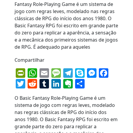
Compartilhar
PrintFriendly
WhatsApp
Email
Message
Telegram
Skype
Messen
Face
Twitter
Reddit
Tumblr
LinkedIn
Evernote
Share
O Basic Fantasy Role-Playing Game é um
sistema de jogo com regras leves, modelado
nas regras clássicas de RPG do início dos
anos 1980. O Basic Fantasy RPG foi escrito em
grande parte do zero para replicar a