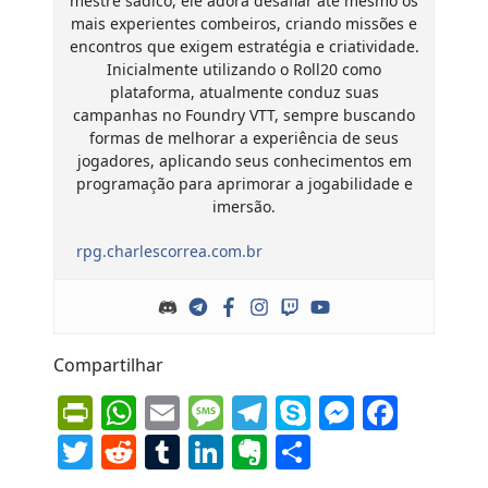
mestre sádico, ele adora desafiar até mesmo os
mais experientes combeiros, criando missões e
encontros que exigem estratégia e criatividade.
Inicialmente utilizando o Roll20 como
plataforma, atualmente conduz suas
campanhas no Foundry VTT, sempre buscando
formas de melhorar a experiência de seus
jogadores, aplicando seus conhecimentos em
programação para aprimorar a jogabilidade e
imersão.
rpg.charlescorrea.com.br
Compartilhar
PrintFriendly
WhatsApp
Email
Message
Telegram
Skype
Messen
Face
Twitter
Reddit
Tumblr
LinkedIn
Evernote
Share