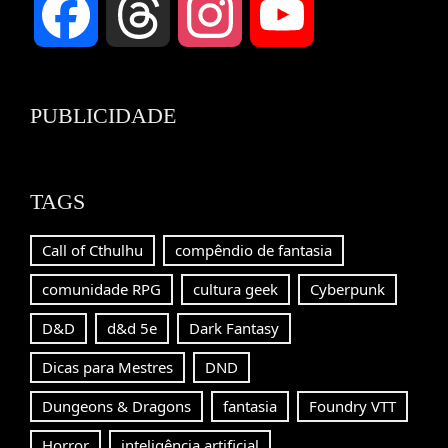
Facebook
Threads
Instagram
YouTube
Channel
PUBLICIDADE
TAGS
Call of Cthulhu
compêndio de fantasia
comunidade RPG
cultura geek
Cyberpunk
D&D
d&d 5e
Dark Fantasy
Dicas para Mestres
DND
Dungeons & Dragons
fantasia
Foundry VTT
Horror
inteligência artificial