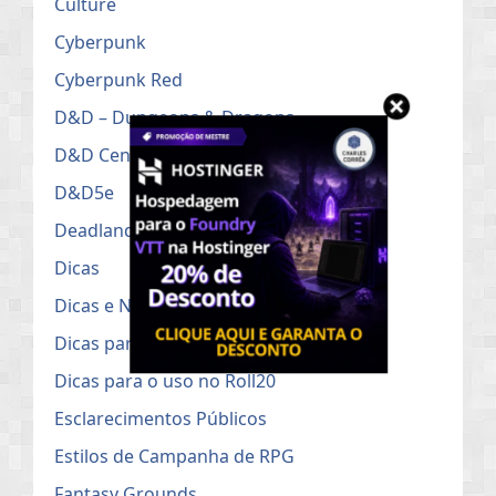
Culture
Cyberpunk
Cyberpunk Red
D&D – Dungeons & Dragons
D&D Cenários
D&D5e
Deadlands
Dicas
Dicas e Notícias do RPG
Dicas para Mestres de RPG
Dicas para o uso no Roll20
Esclarecimentos Públicos
Estilos de Campanha de RPG
Fantasy Grounds