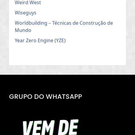
Weird West
Wiseguys
Worldbuilding – Técnicas de Construção de
Mundo
Year Zero Engine (YZE)
GRUPO DO WHATSAPP