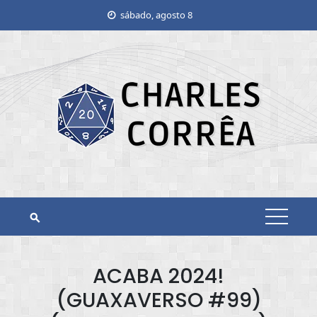
Skip
sábado, agosto 8
to
content
ACABA 2024!
(GUAXAVERSO #99)