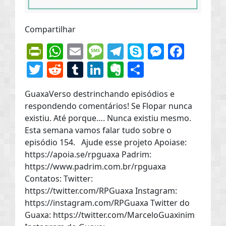
Compartilhar
PrintFriendly
WhatsApp
Email
Message
Telegram
Skype
Messen
Face
Twitter
Reddit
Tumblr
LinkedIn
Evernote
Share
GuaxaVerso destrinchando episódios e
respondendo comentários! Se Flopar nunca
existiu. Até porque…. Nunca existiu mesmo.
Esta semana vamos falar tudo sobre o
episódio 154. Ajude esse projeto Apoiase:
https://apoia.se/rpguaxa Padrim:
https://www.padrim.com.br/rpguaxa
Contatos: Twitter:
https://twitter.com/RPGuaxa Instagram:
https://instagram.com/RPGuaxa Twitter do
Guaxa: https://twitter.com/MarceloGuaxinim