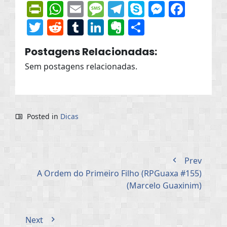
PrintFriendly
WhatsApp
Email
Message
Telegram
Skype
Messen
Face
Twitter
Reddit
Tumblr
LinkedIn
Evernote
Share
Postagens Relacionadas:
Sem postagens relacionadas.
Posted in
Dicas
Prev
A Ordem do Primeiro Filho (RPGuaxa #155)
(Marcelo Guaxinim)
Next