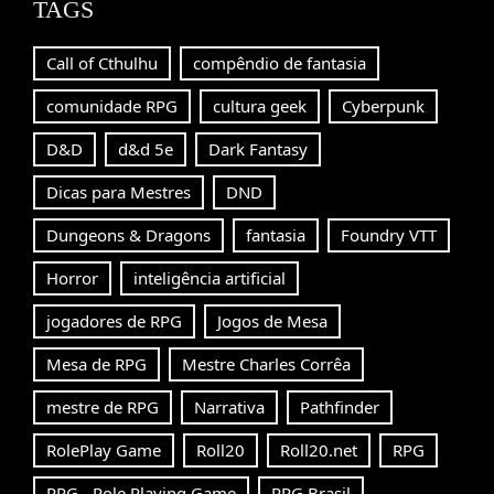
TAGS
Call of Cthulhu
compêndio de fantasia
comunidade RPG
cultura geek
Cyberpunk
D&D
d&d 5e
Dark Fantasy
Dicas para Mestres
DND
Dungeons & Dragons
fantasia
Foundry VTT
Horror
inteligência artificial
jogadores de RPG
Jogos de Mesa
Mesa de RPG
Mestre Charles Corrêa
mestre de RPG
Narrativa
Pathfinder
RolePlay Game
Roll20
Roll20.net
RPG
RPG - Role Playing Game
RPG Brasil