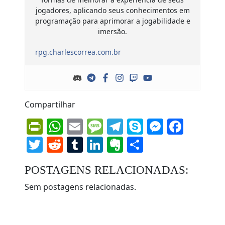
jogadores, aplicando seus conhecimentos em
programação para aprimorar a jogabilidade e
imersão.
rpg.charlescorrea.com.br
Compartilhar
PrintFriendly
WhatsApp
Email
Message
Telegram
Skype
Messen
Face
Twitter
Reddit
Tumblr
LinkedIn
Evernote
Share
POSTAGENS RELACIONADAS:
Sem postagens relacionadas.