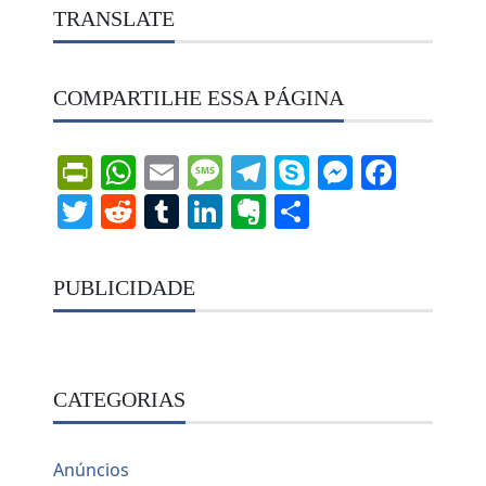
TRANSLATE
COMPARTILHE ESSA PÁGINA
PrintFriendly
WhatsApp
Email
Message
Telegram
Skype
Messen
Face
Twitter
Reddit
Tumblr
LinkedIn
Evernote
Share
PUBLICIDADE
CATEGORIAS
Anúncios