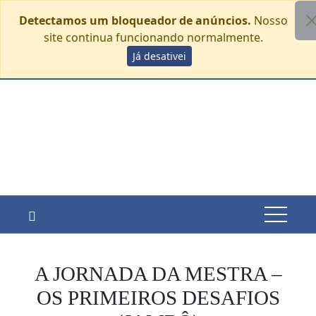
Detectamos um bloqueador de anúncios.
Nosso
site continua funcionando normalmente.
Skip
Já desativei
sábado, agosto 8
to
content
A JORNADA DA MESTRA –
OS PRIMEIROS DESAFIOS