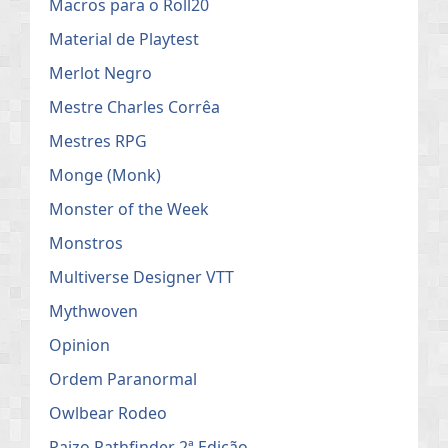
Macros para o Roll20
Material de Playtest
Merlot Negro
Mestre Charles Corrêa
Mestres RPG
Monge (Monk)
Monster of the Week
Monstros
Multiverse Designer VTT
Mythwoven
Opinion
Ordem Paranormal
Owlbear Rodeo
Paizo Pathfinder 2ª Edição