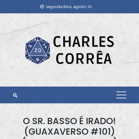
Skip
segunda-feira, agosto 10
to
content
O SR. BASSO É IRADO!
(GUAXAVERSO #101)