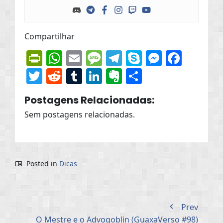
Compartilhar
PrintFriendly
WhatsApp
Email
Message
Telegram
Skype
Messen
Face
Twitter
Reddit
Tumblr
LinkedIn
Evernote
Share
Postagens Relacionadas:
Sem postagens relacionadas.
Posted in
Dicas
Prev
O Mestre e o Advogoblin (GuaxaVerso #98)