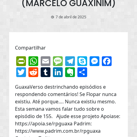
(MARCELO GUAXINIM)
7 de abril de 2025
Compartilhar
PrintFriendly
WhatsApp
Email
Message
Telegram
Skype
Messen
Face
Twitter
Reddit
Tumblr
LinkedIn
Evernote
Share
GuaxaVerso destrinchando episódios e
respondendo comentários! Se Flopar nunca
existiu. Até porque…. Nunca existiu mesmo.
Esta semana vamos falar tudo sobre o
episódio de 155. Ajude esse projeto Apoiase:
https://apoia.se/rpguaxa Padrim:
https://www.padrim.com.br/rpguaxa